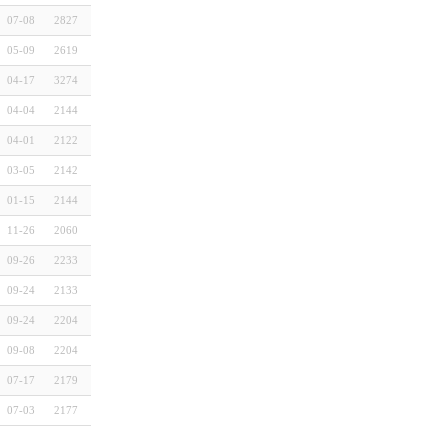
07-08
2827
05-09
2619
04-17
3274
04-04
2144
04-01
2122
03-05
2142
01-15
2144
11-26
2060
09-26
2233
09-24
2133
09-24
2204
09-08
2204
07-17
2179
07-03
2177