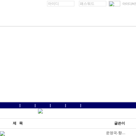
아이디/
제 목
글쓴이
운영국-향…