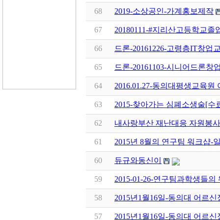
68
2019-소상공인-가계홍보제작
67
20180111-#지리산고등학교졸
66
드론-20161226-고령층IT
65
드론-20161103-시니어드
64
2016.01.27-동의대평생교
63
2015-찾아가는 심폐소생술[수
62
내사랑부산 재난대응 자원봉사
61
2015년 8월의 연구팀 워크샵
60
듀규와동신이
59
2015-01-26-연구팀과학생들의
58
2015년1월16일-동의대 어르
57
2015년1월16일-동의대 어르